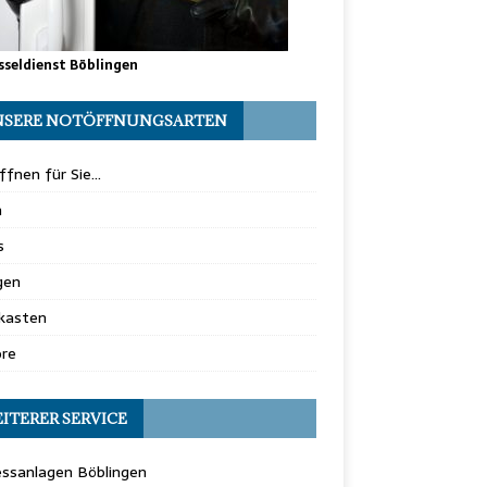
sseldienst Böblingen
SERE NOTÖFFNUNGSARTEN
ffnen für Sie…
n
s
gen
fkasten
ore
ITERER SERVICE
essanlagen Böblingen