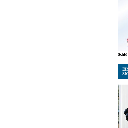
Schlü
EI
SI