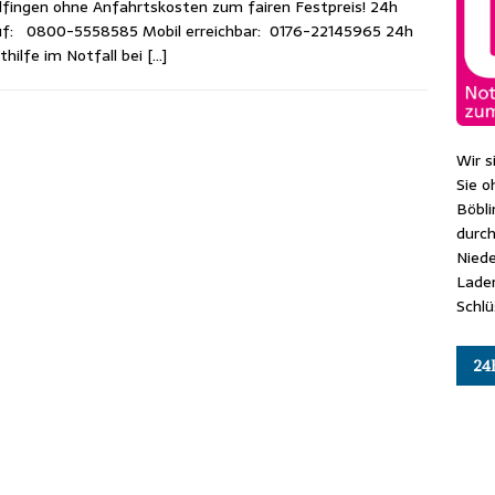
lfingen ohne Anfahrtskosten zum fairen Festpreis! 24h
uf: 0800-5558585 Mobil erreichbar: 0176-22145965 24h
thilfe im Notfall bei
[…]
Wir s
Sie o
Böbl
durch
Niede
Lade
Schlü
24