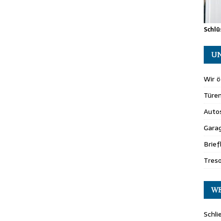
Schlü
UN
Wir ö
Türe
Auto
Gara
Brie
Tres
WE
Schli