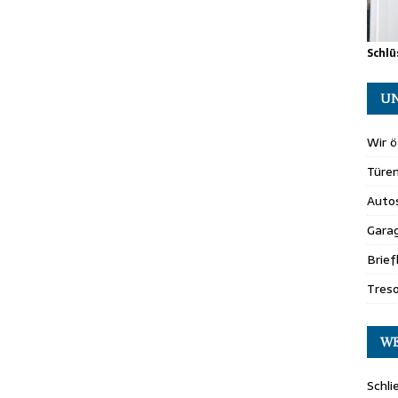
Schlü
UN
Wir ö
Türe
Auto
Gara
Brie
Tres
WE
Schli