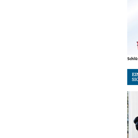
Schlü
EI
SI