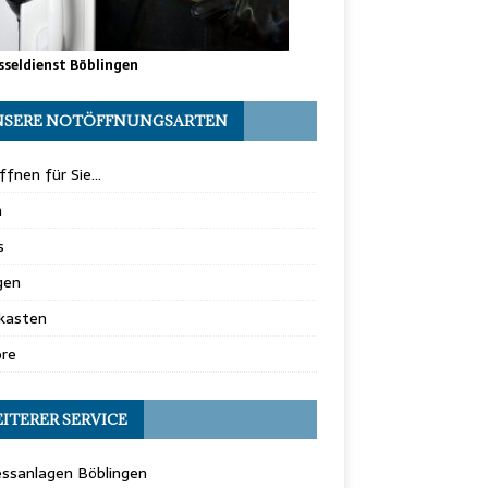
sseldienst Böblingen
SERE NOTÖFFNUNGSARTEN
ffnen für Sie…
n
s
gen
fkasten
ore
ITERER SERVICE
essanlagen Böblingen