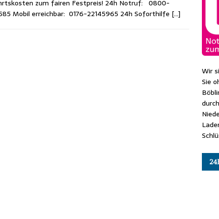
rtskosten zum fairen Festpreis! 24h Notruf: 0800-
85 Mobil erreichbar: 0176-22145965 24h Soforthilfe
[…]
Wir s
Sie o
Böbl
durch
Niede
Lade
Schlü
24